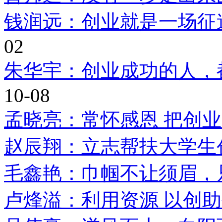
钱润远：创业就是一场征
02
朱华宇：创业成功的人，
10-08
孟晓亮：常怀感恩 把创
赵辰翔：立志帮扶大学生
毛鑫艳：巾帼不让须眉，
卢烽溢：利用资源 以创