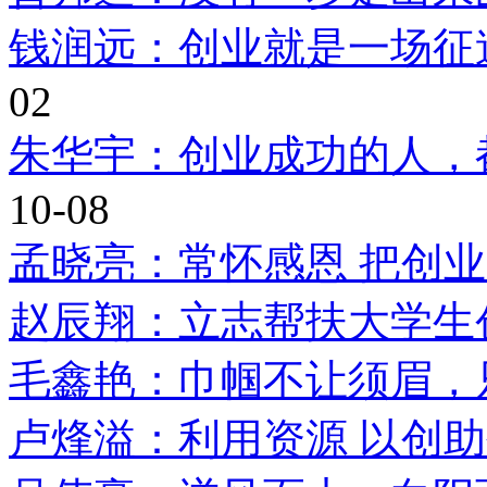
钱润远：创业就是一场征
02
朱华宇：创业成功的人，
10-08
孟晓亮：常怀感恩 把创
赵辰翔：立志帮扶大学生
毛鑫艳：巾帼不让须眉，
卢烽溢：利用资源 以创